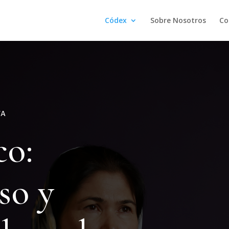
Códex
Sobre Nosotros
Co
TA
co:
so y