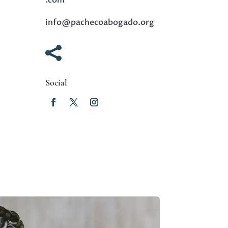
.com
info@pachecoabogado.org

Social