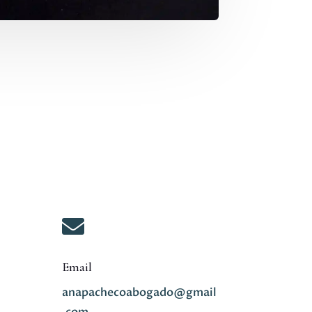

Email
anapachecoabogado@gmail